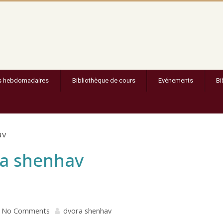
s hebdomadaires
Bibliothèque de cours
Evénements
Bi
av
ora shenhav
No Comments
dvora shenhav