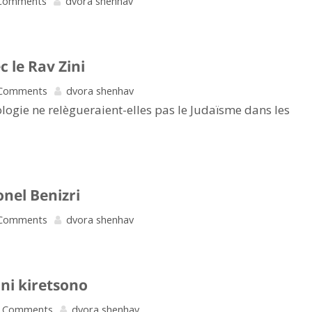
Comments
dvora shenhav
c le Rav Zini
Comments
dvora shenhav
logie ne relègueraient-elles pas le Judaïsme dans les
onel Benizri
Comments
dvora shenhav
ni kiretsono
 Comments
dvora shenhav