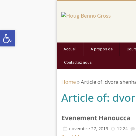
Open
toolbar
Accueil
À propos de
Cour
Contactez nous
Home
»
Article of: dvora shenh
Article of: dv
Evenement Hanoucca
novembre 27, 2019
12:24