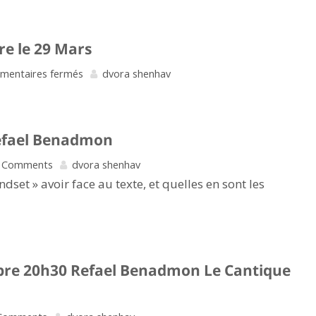
e le 29 Mars
sur
mentaires fermés
dvora shenhav
Chabbat
Communautaire
Refael Benadmon
le
29
 Comments
dvora shenhav
Mars
dset » avoir face au texte, et quelles en sont les
bre 20h30 Refael Benadmon Le Cantique